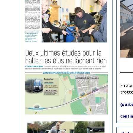
En ao
trotto
(suit
Contin