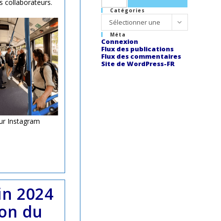
 collaborateurs.
Catégories
Catégories
Sélectionner une
Méta
catégorie
Connexion
Flux des publications
Flux des commentaires
Site de WordPress-FR
sur Instagram
plémentaires
fin 2024
son du