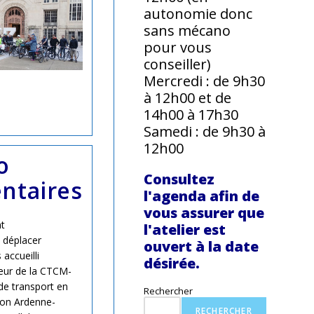
autonomie donc
sans mécano
pour vous
conseiller)
Mercredi : de 9h30
à 12h00 et de
14h00 à 17h30
mage
Samedi : de 9h30 à
,
12h00
ime
o
Consultez
ntaires
ence
l'agenda afin de
ière
vous assurer que
t
l'atelier est
 déplacer
ouvert à la date
accueilli
désirée.
teur de la CTCM-
e transport en
Rechercher
on Ardenne-
RECHERCHER