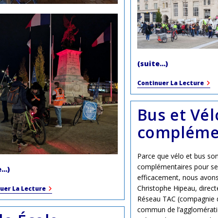
(suite…)
Hom
Continuer La Lecture
À
Paul
Vict
Bus et Vél
De
La
compléme
Viol
Rout
Parce que vélo et bus son
complémentaires pour se
e…)
efficacement, nous avons 
Christophe Hipeau, direc
Cyclistes
uer La Lecture
Brillez
Réseau TAC (compagnie d
2024
commun de l’agglomérati