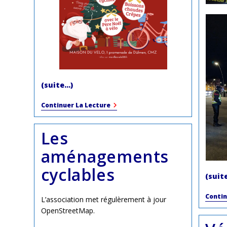
(suite…)
Noël
Continuer La Lecture
À
La
Maison
Les
Du
Vélo
aménagements
cyclables
(suit
Contin
L’association met régulèrement à jour
OpenStreetMap.