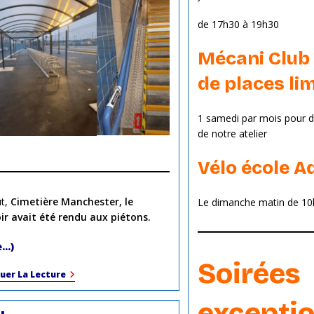
de 17h30 à 19h30
Mécani Club
de places lim
1 samedi par mois pour d
de notre atelier
Vélo école A
ût,
Cimetière Manchester, le
Le dimanche matin de 10
ir avait été rendu aux piétons.
e…)
Soirées
Travaux
uer La Lecture
2024
exceptio