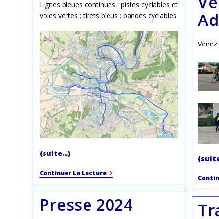
Vé
Lignes bleues continues : pistes cyclables et
Ad
voies vertes ; tirets bleus : bandes cyclables
Venez 
(suite…)
(suit
Les
Continuer La Lecture
Contin
Aménagements
Cyclables
Presse 2024
Tr