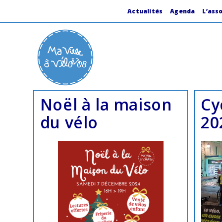
Skip
to
Actualités
Agenda
L’ass
content
Noël à la maison
Cy
du vélo
20