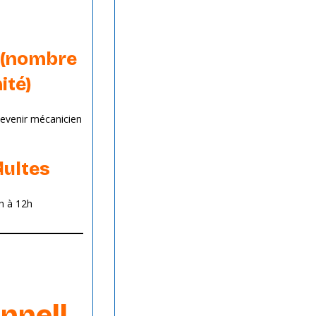
 (nombre
ité)
evenir mécanicien
dultes
h à 12h
nnell