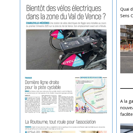
Quai d
Sens C
A la g
nouvea
facilit