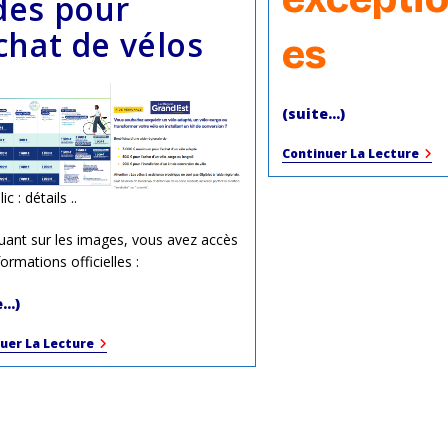
des pour
achat de vélos
es
(suite…)
Activ
Continuer La Lecture
Fin
202
lic : détails ..
De
La
Mai
quant sur les images, vous avez accès
Du
ormations officielles :
Vélo
e…)
Aides
uer La Lecture
Pour
L’achat
De
Vélos