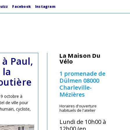
uizz
Facebook
Instagram
La Maison Du
à Paul,
Vélo
 la
1 promenade de
outière
Dülmen
08000
Charleville-
Mézières
9 octobre à
el de ville pour
Horaires d'ouverture
umain, cycliste,
habituels de l'atelier
Lundi de 10h00 à
12h00 (en