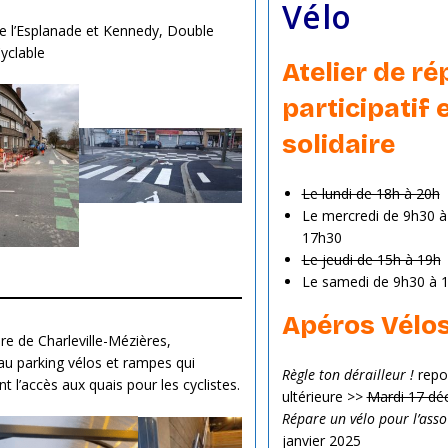
Vélo
e l’Esplanade et Kennedy, Double
yclable
Atelier de ré
participatif 
solidaire
Le lundi de 18h à 20h
Le mercredi de 9h30 à
17h30
Le jeudi de 15h à 19h
Le samedi de 9h30 à 
Apéros Vélo
are de Charleville-Mézières,
u parking vélos et rampes qui
Règle ton dérailleur !
repo
ent l’accès aux quais pour les cyclistes.
ultérieure >>
Mardi 17 dé
Répare un vélo pour l’asso
janvier 2025