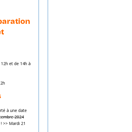
paration
et
 12h et de 14h à
12h
s
rté à une date
cembre 2024
! >> Mardi 21