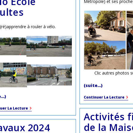
lo École
Métropole) et ses proches
ultes
(ré)apprendre à rouler à vélo.
Clic autres photos 
(suite…)
e…)
Bus
Continuer La Lecture
Et
Vélo
Vélo
uer La Lecture
Com
Activités 
École
Adultes
de la Mai
avaux 2024