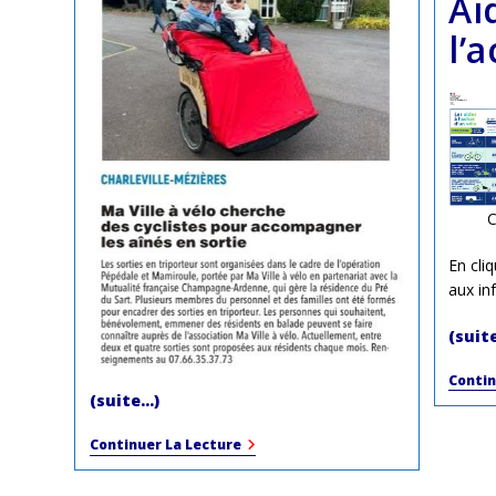
Ai
l’
C
En cli
aux inf
(suit
Contin
(suite…)
Presse
Continuer La Lecture
2024