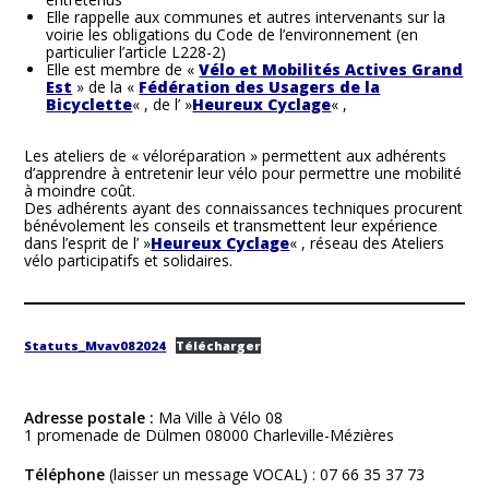
Elle rappelle aux communes et autres intervenants sur la
voirie les obligations du Code de l’environnement (en
particulier l’article L228-2)
Elle est membre de «
Vélo et Mobilités Actives Grand
Est
» de la «
Fédération des Usagers de la
Bicyclette
« , de l’ »
Heureux Cyclage
« ,
Les ateliers de « véloréparation » permettent aux adhérents
d’apprendre à entretenir leur vélo pour permettre une mobilité
à moindre coût.
Des adhérents ayant des connaissances techniques procurent
bénévolement les conseils et transmettent leur expérience
dans l’esprit de l’ »
Heureux Cyclage
« , réseau des Ateliers
vélo participatifs et solidaires.
Statuts_Mvav082024
Télécharger
Adresse postale :
Ma Ville à Vélo 08
1 promenade de Dülmen 08000 Charleville-Mézières
Téléphone
(laisser un message VOCAL) : 07 66 35 37 73