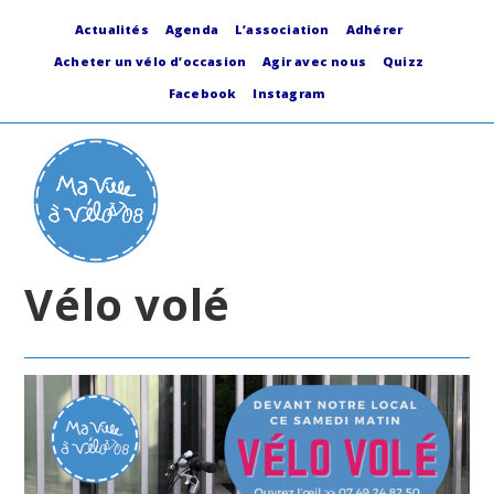
Skip
to
Actualités
Agenda
L’association
Adhérer
content
Acheter un vélo d’occasion
Agir avec nous
Quizz
Facebook
Instagram
Vélo volé