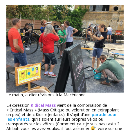
Le matin, atelier révisions à la Macérienne
L’expression
Kidical Mass
vient de la combinaison de
« Critical Mass » (Mass Critique ou vélorution en extrapolant
un peu) et de « Kids » (enfants). Il s’agit d’une
parade pour
les enfants
, qu’ils soient sur leurs propres vélos ou
transportés sur les vôtres (Comment ça « je suis pas taxi » ?
Ah bah vous les avez voulus, il faut assumer
) voire sur une