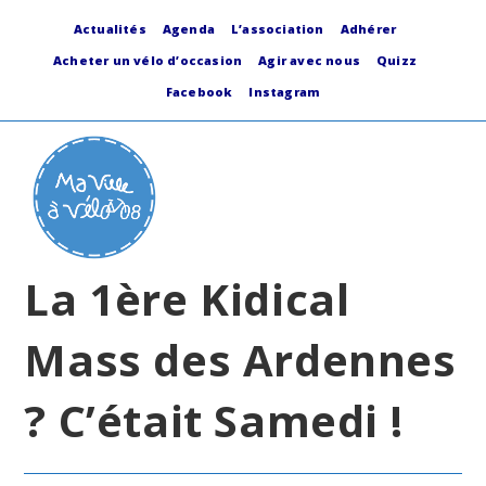
Skip
to
Actualités
Agenda
L’association
Adhérer
content
Acheter un vélo d’occasion
Agir avec nous
Quizz
Facebook
Instagram
La 1ère Kidical
Mass des Ardennes
? C’était Samedi !