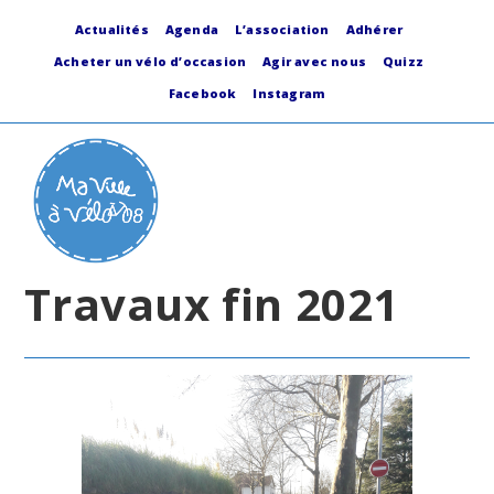
Skip
to
Actualités
Agenda
L’association
Adhérer
content
Acheter un vélo d’occasion
Agir avec nous
Quizz
Facebook
Instagram
Travaux fin 2021