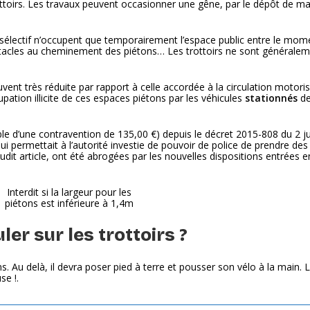
ttoirs. Les travaux peuvent occasionner une gêne, par le dépôt de ma
i sélectif n’occupent que temporairement l’espace public entre le mom
bstacles au cheminement des piétons… Les trottoirs ne sont générale
vent très réduite par rapport à celle accordée à la circulation motori
pation illicite de ces espaces piétons par les véhicules
stationnés
de
ble d’une contravention de 135,00 €) depuis le décret 2015-808 du 2 ju
 qui permettait à l’autorité investie de pouvoir de police de prendre d
dit article, ont été abrogées par les nouvelles dispositions entrées e
Interdit si la largeur pour les
piétons est inférieure à 1,4m
ler sur les trottoirs ?
s. Au delà, il devra poser pied à terre et pousser son vélo à la main. 
se !.