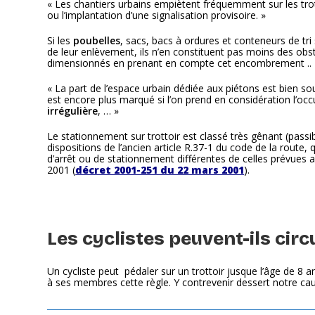
« Les chantiers urbains empiètent fréquemment sur les tro
ou l’implantation d’une signalisation provisoire. »
Si les
poubelles
, sacs, bacs à ordures et conteneurs de tr
de leur enlèvement, ils n’en constituent pas moins des o
dimensionnés en prenant en compte cet encombrement ..
« La part de l’espace urbain dédiée aux piétons est bien sou
est encore plus marqué si l’on prend en considération l’occu
irrégulière
, … »
Le stationnement sur trottoir est classé très gênant (passi
dispositions de l’ancien article R.37-1 du code de la route,
d’arrêt ou de stationnement différentes de celles prévues au
2001 (
décret 2001-251 du 22 mars 2001
).
Les cyclistes peuvent-ils circu
Un cycliste peut pédaler sur un trottoir jusque l’âge de 8 an
à ses membres cette règle. Y contrevenir dessert notre cau