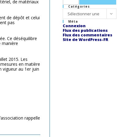
tériel, de matériaux
Catégories
Catégories
Sélectionner une
ent de dépôt et celui
Méta
ment pas
catégorie
Connexion
Flux des publications
Flux des commentaires
sée. Ce déséquilibre
Site de WordPress-FR
 manière
illet 2015. Les
es mesures en matière
n vigueur au 1er juin
L’association rappelle