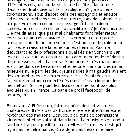
différentes origines, de Medellín, de la côte atlantique et
d’autres endroits divers. Elle m’explique qu’il y a eu deux
colonisations. Tout d’abord celle des espagnols et ensuite
celle des Colombiens venus d’autres régions de Colombie. Je
n’ai pas vraiment compris ce passage là. La deuxième
colonisation est elle celle des paramilitaires ? Je n’en sais rien.
Elle me dit aussi que pas mal d’habitants font l’aller retour
entre San Juan Del Guaviare et El Retorno. Le temps de
transport varie beaucoup selon si c’est un jour de pluie ou un
jour sec en raison de la boue sur les chemins. Pas mal
d’étudiants et de professionnels qualifiés s’en vont vers San
José del Guaviare et ensuite El Retorno manque de médecins,
de professeurs, etc. La chose étonnante et très marquante
était que dans cette camionnette perdue dans un chemin au
milieu de nulle part les deux jeunes filles à ma gauche avaient
des smartphones de dernier cris et était focalisées sur
facebook en étant connecté dès que le réseau internet leur
permettait. Sur ce point les discussions ne sont pas plus
évoluées qu’en France. Ça parle de profil facebook, de
photos, etc.
En arrivant à El Retorno, l’atmosphère devient vraiment
chaleureuse. Il n’y a pas de frontière réelle entre l’intérieur et
l’extérieur des maisons. Beaucoup de gens se connaissent,
s’interpellent et se saluent dans la rue. La musique s’entend a
l’air libre. L’aspect positif de ces « villes très rurales » est qu’il
n’y a pas de délinquance. On a donc pas besoin de faire