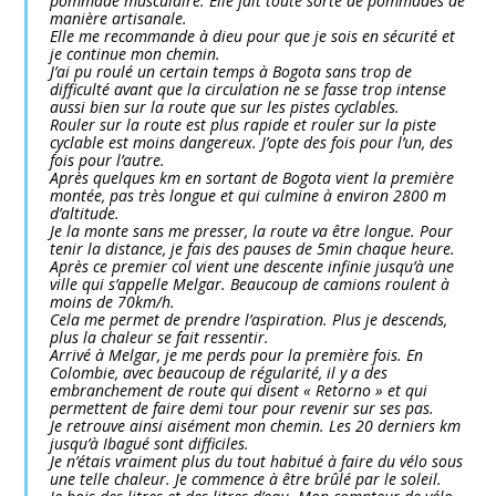
pommade musculaire. Elle fait toute sorte de pommades de
manière artisanale.
Elle me recommande à dieu pour que je sois en sécurité et
je continue mon chemin.
J’ai pu roulé un certain temps à Bogota sans trop de
difficulté avant que la circulation ne se fasse trop intense
aussi bien sur la route que sur les pistes cyclables.
Rouler sur la route est plus rapide et rouler sur la piste
cyclable est moins dangereux. J’opte des fois pour l’un, des
fois pour l’autre.
Après quelques km en sortant de Bogota vient la première
montée, pas très longue et qui culmine à environ 2800 m
d’altitude.
Je la monte sans me presser, la route va être longue. Pour
tenir la distance, je fais des pauses de 5min chaque heure.
Après ce premier col vient une descente infinie jusqu’à une
ville qui s’appelle Melgar. Beaucoup de camions roulent à
moins de 70km/h.
Cela me permet de prendre l’aspiration. Plus je descends,
plus la chaleur se fait ressentir.
Arrivé à Melgar, je me perds pour la première fois. En
Colombie, avec beaucoup de régularité, il y a des
embranchement de route qui disent « Retorno » et qui
permettent de faire demi tour pour revenir sur ses pas.
Je retrouve ainsi aisément mon chemin. Les 20 derniers km
jusqu’à Ibagué sont difficiles.
Je n’étais vraiment plus du tout habitué à faire du vélo sous
une telle chaleur. Je commence à être brûlé par le soleil.