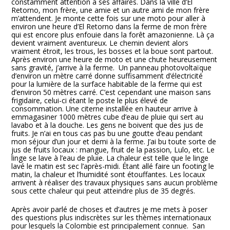
constamment attention à ses affaires. Dans la ville d’El
Retorno, mon frère, une amie et un autre ami de mon frère
m’attendent. Je monte cette fois sur une moto pour aller à
environ une heure d’El Retorno dans la ferme de mon frère
qui est encore plus enfouie dans la forêt amazonienne. Là ça
devient vraiment aventureux. Le chemin devient alors
vraiment étroit, les trous, les bosses et la boue sont partout.
Après environ une heure de moto et une chute heureusement
sans gravité, j’arrive à la ferme. Un panneau photovoltaïque
d’environ un mètre carré donne suffisamment d’électricité
pour la lumière de la surface habitable de la ferme qui est
d’environ 50 mètres carré. C’est cependant une maison sans
frigidaire, celui-ci étant le poste le plus élevé de
consommation. Une citerne installée en hauteur arrive à
emmagasiner 1000 mètres cube d’eau de pluie qui sert au
lavabo et à la douche. Les gens ne boivent que des jus de
fruits. Je n’ai en tous cas pas bu une goutte d’eau pendant
mon séjour d’un jour et demi à la ferme. J’ai bu toute sorte de
jus de fruits locaux : mangue, fruit de la passion, Lulo, etc. Le
linge se lave à l’eau de pluie. La chaleur est telle que le linge
lavé le matin est sec l’après-midi. Étant allé faire un footing le
matin, la chaleur et l’humidité sont étouffantes. Les locaux
arrivent à réaliser des travaux physiques sans aucun problème
sous cette chaleur qui peut atteindre plus de 35 degrés.
Après avoir parlé de choses et d’autres je me mets à poser
des questions plus indiscrètes sur les thèmes internationaux
pour lesquels la Colombie est principalement connue. San