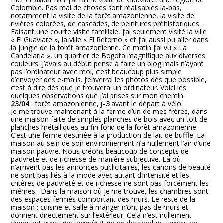
Colombie. Pas mal de choses sont réalisables la-bas,
notamment la visite de la forêt amazonienne, la visite de
rivières colorées, de cascades, de peintures préhistoriques…
Faisant une courte visite familiale, j’ai seulement visité la ville
« El Guaviare », la ville « El Retorno » et j’ai aussi pu aller dans
la jungle de la forêt amazonienne. Ce matin j’ai vu « La
Candelaria », un quartier de Bogota magnifique aux diverses
couleurs. J’avais au début pensé à faire un blog mais n’ayant
pas l’ordinateur avec moi, c’est beaucoup plus simple
d’envoyer des e-mails. J’enverrai les photos dès que possible,
c’est à dire dès que je trouverai un ordinateur. Voici les
quelques observations que j’ai prises sur mon chemin.
23/04
: forêt amazonienne,
j-3
avant le départ à vélo
Je me trouve maintenant à la ferme d’un de mes frères, dans
une maison faite de simples planches de bois avec un toit de
planches métalliques au fin fond de la forêt amazonienne.
C’est une ferme destinée à la production de lait de buffle. La
maison au sein de son environnement n’a nullement l’air d’une
maison pauvre. Nous créons beaucoup de concepts de
pauvreté et de richesse de manière subjective. Là où
n’arrivent pas les annonces publicitaires, les canons de beauté
ne sont pas liés à la mode avec autant d’intensité et les
critères de pauvreté et de richesse ne sont pas forcément les
mêmes. Dans la maison où je me trouve, les chambres sont
des espaces fermés comportant des murs. Le reste de la
maison : cuisine et salle à manger n’ont pas de murs et
donnent directement sur l’extérieur. Cela n’est nullement
choquant avec une température ne descendant jamais en