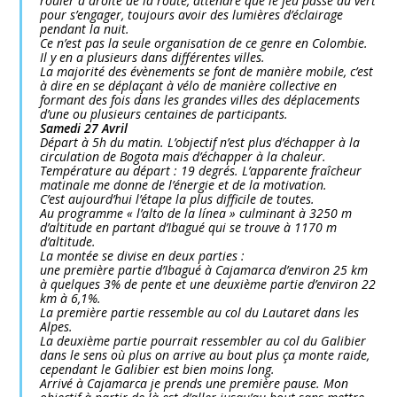
rouler à droite de la route, attendre que le feu passe au vert
pour s’engager, toujours avoir des lumières d’éclairage
pendant la nuit.
Ce n’est pas la seule organisation de ce genre en Colombie.
Il y en a plusieurs dans différentes villes.
La majorité des évènements se font de manière mobile, c’est
à dire en se déplaçant à vélo de manière collective en
formant des fois dans les grandes villes des déplacements
d’une ou plusieurs centaines de participants.
Samedi 27 Avril
Départ à 5h du matin. L’objectif n’est plus d’échapper à la
circulation de Bogota mais d’échapper à la chaleur.
Température au départ : 19 degrés. L’apparente fraîcheur
matinale me donne de l’énergie et de la motivation.
C’est aujourd’hui l’étape la plus difficile de toutes.
Au programme « l’alto de la línea » culminant à 3250 m
d’altitude en partant d’Ibagué qui se trouve à 1170 m
d’altitude.
La montée se divise en deux parties :
une première partie d’Ibagué à Cajamarca d’environ 25 km
à quelques 3% de pente et une deuxième partie d’environ 22
km à 6,1%.
La première partie ressemble au col du Lautaret dans les
Alpes.
La deuxième partie pourrait ressembler au col du Galibier
dans le sens où plus on arrive au bout plus ça monte raide,
cependant le Galibier est bien moins long.
Arrivé à Cajamarca je prends une première pause. Mon