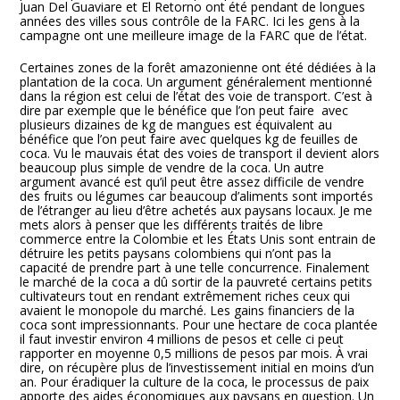
Juan Del Guaviare et El Retorno ont été pendant de longues
années des villes sous contrôle de la FARC. Ici les gens à la
campagne ont une meilleure image de la FARC que de l’état.
Certaines zones de la forêt amazonienne ont été dédiées à la
plantation de la coca. Un argument généralement mentionné
dans la région est celui de l’état des voie de transport. C’est à
dire par exemple que le bénéfice que l’on peut faire avec
plusieurs dizaines de kg de mangues est équivalent au
bénéfice que l’on peut faire avec quelques kg de feuilles de
coca. Vu le mauvais état des voies de transport il devient alors
beaucoup plus simple de vendre de la coca. Un autre
argument avancé est qu’il peut être assez difficile de vendre
des fruits ou légumes car beaucoup d’aliments sont importés
de l’étranger au lieu d’être achetés aux paysans locaux. Je me
mets alors à penser que les différents traités de libre
commerce entre la Colombie et les États Unis sont entrain de
détruire les petits paysans colombiens qui n’ont pas la
capacité de prendre part à une telle concurrence. Finalement
le marché de la coca a dû sortir de la pauvreté certains petits
cultivateurs tout en rendant extrêmement riches ceux qui
avaient le monopole du marché. Les gains financiers de la
coca sont impressionnants. Pour une hectare de coca plantée
il faut investir environ 4 millions de pesos et celle ci peut
rapporter en moyenne 0,5 millions de pesos par mois. À vrai
dire, on récupère plus de l’investissement initial en moins d’un
an. Pour éradiquer la culture de la coca, le processus de paix
apporte des aides économiques aux paysans en question. Un