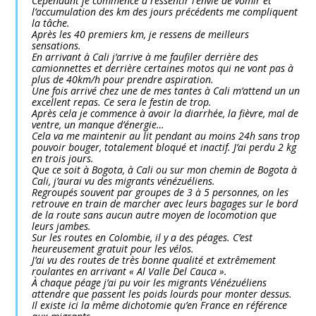
Cependant je commence à ressentir l’envie de vomir et
l’accumulation des km des jours précédents me compliquent
la tâche.
Après les 40 premiers km, je ressens de meilleurs
sensations.
En arrivant à Cali j’arrive à me faufiler derrière des
camionnettes et derrière certaines motos qui ne vont pas à
plus de 40km/h pour prendre aspiration.
Une fois arrivé chez une de mes tantes à Cali m’attend un un
excellent repas. Ce sera le festin de trop.
Après cela je commence à avoir la diarrhée, la fièvre, mal de
ventre, un manque d’énergie…
Cela va me maintenir au lit pendant au moins 24h sans trop
pouvoir bouger, totalement bloqué et inactif. J’ai perdu 2 kg
en trois jours.
Que ce soit à Bogota, à Cali ou sur mon chemin de Bogota à
Cali, j’aurai vu des migrants vénézuéliens.
Regroupés souvent par groupes de 3 à 5 personnes, on les
retrouve en train de marcher avec leurs bagages sur le bord
de la route sans aucun autre moyen de locomotion que
leurs jambes.
Sur les routes en Colombie, il y a des péages. C’est
heureusement gratuit pour les vélos.
J’ai vu des routes de très bonne qualité et extrêmement
roulantes en arrivant « Al Valle Del Cauca ».
À chaque péage j’ai pu voir les migrants Vénézuéliens
attendre que passent les poids lourds pour monter dessus.
Il existe ici la même dichotomie qu’en France en référence