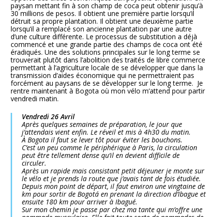
paysan mettant fin à son champ de coca peut obtenir jusqu’à
30 millions de pesos. Il obtient une première partie lorsqu’il
détruit sa propre plantation. Il obtient une deuxième partie
lorsqu’il a remplacé son ancienne plantation par une autre
d’une culture différente. Le processus de substitution a déjà
commencé et une grande partie des champs de coca ont été
éradiqués. Une des solutions principales sur le long terme se
trouverait plutôt dans l’abolition des traités de libre commerce
permettant à l’agriculture locale de se développer que dans la
transmission d’aides économique qui ne permettraient pas
forcément au paysans de se développer sur le long terme. Je
rentre maintenant à Bogota où mon vélo m’attend pour partir
vendredi matin.
Vendredi 26 Avril
Après quelques semaines de préparation, le jour que
j’attendais vient enfin. Le réveil et mis à 4h30 du matin.
À Bogota il faut se lever tôt pour éviter les bouchons.
C’est un peu comme le périphérique à Paris, la circulation
peut être tellement dense qu’il en devient difficile de
circuler.
Après un rapide mais consistant petit déjeuner je monte sur
le vélo et je prends la route que j’avais tant de fois étudiée.
Depuis mon point de départ, il faut environ une vingtaine de
km pour sortir de Bogotá en prenant la direction d’Ibague et
ensuite 180 km pour arriver à Ibagué.
Sur mon chemin je passe par chez ma tante qui m’offre une