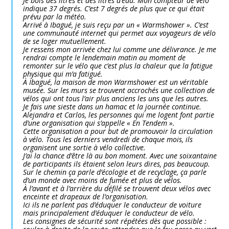
Je bois des litres et des litres d’eau. Mon compteur de vélo
indique 37 degrés. C’est 7 degrés de plus que ce qui était
prévu par la météo.
Arrivé à Ibagué, je suis reçu par un « Warmshower ». C’est
une communauté internet qui permet aux voyageurs de vélo
de se loger mutuellement.
Je ressens mon arrivée chez lui comme une délivrance. Je me
rendrai compte le lendemain matin au moment de
remonter sur le vélo que c’est plus la chaleur que la fatigue
physique qui m’a fatigué.
À Ibagué, la maison de mon Warmshower est un véritable
musée. Sur les murs se trouvent accrochés une collection de
vélos qui ont tous l’air plus anciens les uns que les autres.
Je fais une sieste dans un hamac et la journée continue.
Alejandra et Carlos, les personnes qui me logent font partie
d’une organisation qui s’appelle « En Tendem ».
Cette organisation a pour but de promouvoir la circulation
à vélo. Tous les derniers vendredi de chaque mois, ils
organisent une sortie à vélo collective.
J’ai la chance d’être là au bon moment. Avec une soixantaine
de participants ils étaient selon leurs dires, pas beaucoup.
Sur le chemin ça parle d’écologie et de recyclage, ça parle
d’un monde avec moins de fumée et plus de vélos.
À l’avant et à l’arrière du défilé se trouvent deux vélos avec
enceinte et drapeaux de l’organisation.
Ici ils ne parlent pas d’éduquer le conducteur de voiture
mais principalement d’éduquer le conducteur de vélo.
Les consignes de sécurité sont répétées dès que possible :