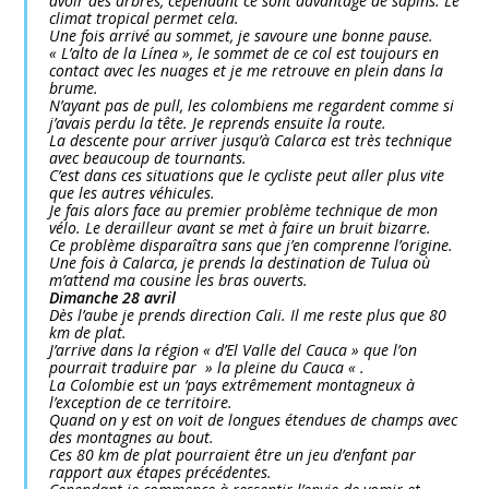
avoir des arbres, cependant ce sont davantage de sapins. Le
climat tropical permet cela.
Une fois arrivé au sommet, je savoure une bonne pause.
« L’alto de la Línea », le sommet de ce col est toujours en
contact avec les nuages et je me retrouve en plein dans la
brume.
N’ayant pas de pull, les colombiens me regardent comme si
j’avais perdu la tête. Je reprends ensuite la route.
La descente pour arriver jusqu’à Calarca est très technique
avec beaucoup de tournants.
C’est dans ces situations que le cycliste peut aller plus vite
que les autres véhicules.
Je fais alors face au premier problème technique de mon
vélo. Le derailleur avant se met à faire un bruit bizarre.
Ce problème disparaîtra sans que j’en comprenne l’origine.
Une fois à Calarca, je prends la destination de Tulua où
m’attend ma cousine les bras ouverts.
Dimanche 28 avril
Dès l’aube je prends direction Cali. Il me reste plus que 80
km de plat.
J’arrive dans la région « d’El Valle del Cauca » que l’on
pourrait traduire par » la pleine du Cauca « .
La Colombie est un ‘pays extrêmement montagneux à
l’exception de ce territoire.
Quand on y est on voit de longues étendues de champs avec
des montagnes au bout.
Ces 80 km de plat pourraient être un jeu d’enfant par
rapport aux étapes précédentes.