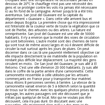
dessous de 20°C le chauffage n’est pas une nécessité des
gens et se protéger contre les vols n’a jamais été nécessaire
ici au fin fond de la campagne. Arriver jusqu’à là a été très
aventureux. San José del Guaviare est la capitale du
département « Guaviare ». Dans cette ville arrivent bus et
avion depuis Bogota. La première chose qui m’a impressionné
est l’intensité de la couleur verte de toute la végétation que ce
soit de l’herbe, des arbustes ou des arbres. La nature est
omniprésente. San José del Guaviare est une ville de 50000
habitants. Il n’y a environ que la moitié des voies de circulation
qui sont bétonnées. L’autre moitié sont des chemins de terre
qui sont tout de même assez larges et où il devient difficile de
circuler la nuit surtout après les jours de pluies. On peut
discerner dans ce cas là une pauvreté réellement objective car
elle impacte directement la vie matérielle de la population en
rendant plus difficile leur déplacement. La majorité des gens
circulent en moto. De San José del Guaviare, je suis allé à El
Retorno. C’est une ville d’environ 20 000 habitants. J’y suis allé
dans le coffre de la partie arrière d’une camionnette. Cette
camionnette ressemble à celle utilisées par les artisans
commerçants en France pour y transporter leur matériel.
Nous étions 8 personnes serrées à l’arrière. La vitesse de la
camionnette variait environ de 5 à 60km/h selon la quantité
de trous sur le chemin. Avec les quelques photos prises du
paysage, les autres passagers ont vite découvert que je
n’étais pas quelqu’un de local. Moi qui ne voulais pas être
découvert, cela n’a pas duré. En discutant avec une
passagère, elle m’apprend alors qu’il y a des gens ici de