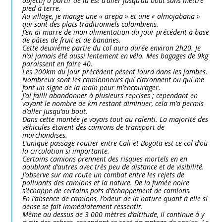
objectif à partir de là est d’aller jusqu’au bout sans mettre
pied à terre.
Au village, je mange une « arepa » et une « almojabana »
qui sont des plats traditionnels colombiens.
J’en ai marre de mon alimentation du jour précédent à base
de pâtes de fruit et de bananes.
Cette deuxième partie du col aura durée environ 2h20. Je
n’ai jamais été aussi lentement en vélo. Mes bagages de 9kg
paraissent en faire 40.
Les 200km du jour précédent pèsent lourd dans les jambes.
Nombreux sont les camionneurs qui claxonnent ou qui me
font un signe de la main pour m’encourager.
J’ai failli abandonner à plusieurs reprises ; cependant en
voyant le nombre de km restant diminuer, cela m’a permis
d’aller jusqu’au bout.
Dans cette montée je voyais tout au ralenti. La majorité des
véhicules étaient des camions de transport de
marchandises.
L’unique passage routier entre Cali et Bogota est ce col d’où
la circulation si importante.
Certains camions prennent des risques mortels en en
doublant d’autres avec très peu de distance et de visibilité.
J’observe sur ma route un combat entre les rejets de
polluants des camions et la nature. De la fumée noire
s’échappe de certains pots d’échappement de camions.
En l’absence de camions, l’odeur de la nature quant à elle si
dense se fait immédiatement ressentir.
Même au dessus de 3 000 mètres d’altitude, il continue à y