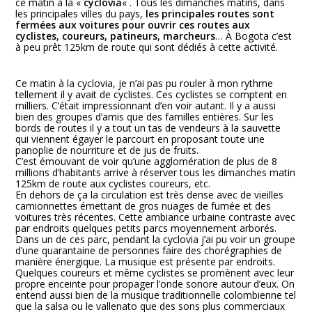
ce matin à la «
cyclovia
« . Tous les dimanches matins, dans
les principales villes du pays,
les principales routes sont
fermées aux voitures pour ouvrir ces routes aux
cyclistes, coureurs, patineurs, marcheurs
… À Bogota c’est
à peu prêt 125km de route qui sont dédiés à cette activité.
Ce matin à la cyclovia, je n’ai pas pu rouler à mon rythme
tellement il y avait de cyclistes. Ces cyclistes se comptent en
milliers. C’était impressionnant d’en voir autant. Il y a aussi
bien des groupes d’amis que des familles entières. Sur les
bords de routes il y a tout un tas de vendeurs à la sauvette
qui viennent égayer le parcourt en proposant toute une
panoplie de nourriture et de jus de fruits.
C’est émouvant de voir qu’une agglomération de plus de 8
millions d’habitants arrive à réserver tous les dimanches matin
125km de route aux cyclistes coureurs, etc.
En dehors de ça la circulation est très dense avec de vieilles
camionnettes émettant de gros nuages de fumée et des
voitures très récentes. Cette ambiance urbaine contraste avec
par endroits quelques petits parcs moyennement arborés.
Dans un de ces parc, pendant la cyclovia j’ai pu voir un groupe
d’une quarantaine de personnes faire des chorégraphies de
manière énergique. La musique est présente par endroits.
Quelques coureurs et même cyclistes se promènent avec leur
propre enceinte pour propager l’onde sonore autour d’eux. On
entend aussi bien de la musique traditionnelle colombienne tel
que la salsa ou le vallenato que des sons plus commerciaux