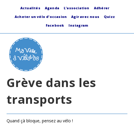
Skip
to
Actualités
Agenda
L’association
Adhérer
content
Acheter un vélo d’occasion
Agir avec nous
Quizz
Facebook
Instagram
Grève dans les
transports
Quand çà bloque, pensez au vélo !